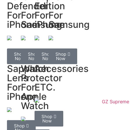
Defender
Edition
For
For
For
For
iPhone
Samsung
iPhone
Samsung
Shop
Shop
Shop
Shop
Now
Now
Now
Now
Sapphire
Watch
Accessories
Lens
Protector
For
For
ETC.
iPhone
Apple
Watch
Shop
Now
Shop